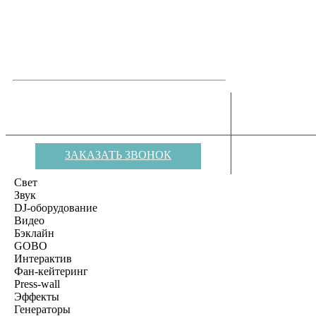
ОБРАТНАЯ СВЯЗЬ
8(812) 980-10-36
АРЕНДА ОБО
ДЛЯ МЕ
8(812) 980-10-36
ЗАКАЗАТЬ ЗВОНОК
Свет
Звук
DJ-оборудование
Видео
Бэклайн
GOBO
Интерактив
Фан-кейтеринг
Press-wall
Эффекты
Генераторы